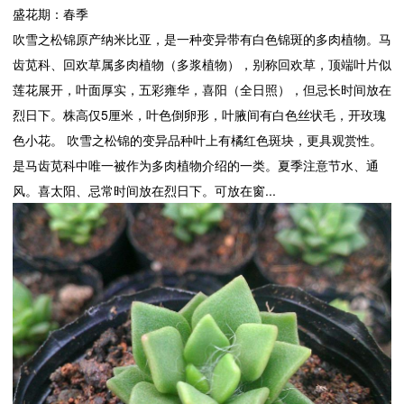
盛花期：春季
吹雪之松锦原产纳米比亚，是一种变异带有白色锦斑的多肉植物。马
齿苋科、回欢草属多肉植物（多浆植物），别称回欢草，顶端叶片似
莲花展开，叶面厚实，五彩雍华，喜阳（全日照），但忌长时间放在
烈日下。株高仅5厘米，叶色倒卵形，叶腋间有白色丝状毛，开玫瑰
色小花。 吹雪之松锦的变异品种叶上有橘红色斑块，更具观赏性。
是马齿苋科中唯一被作为多肉植物介绍的一类。夏季注意节水、通
风。喜太阳、忌常时间放在烈日下。可放在窗...