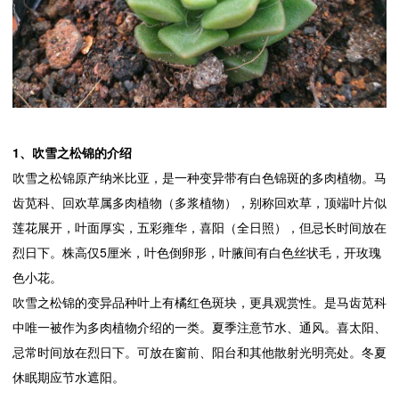
1、吹雪之松锦的介绍
吹雪之松锦原产纳米比亚，是一种变异带有白色锦斑的多肉植物。马
齿苋科、回欢草属多肉植物（多浆植物），别称回欢草，顶端叶片似
莲花展开，叶面厚实，五彩雍华，喜阳（全日照），但忌长时间放在
烈日下。株高仅5厘米，叶色倒卵形，叶腋间有白色丝状毛，开玫瑰
色小花。
吹雪之松锦的变异品种叶上有橘红色斑块，更具观赏性。是马齿苋科
中唯一被作为多肉植物介绍的一类。夏季注意节水、通风。喜太阳、
忌常时间放在烈日下。可放在窗前、阳台和其他散射光明亮处。冬夏
休眠期应节水遮阳。