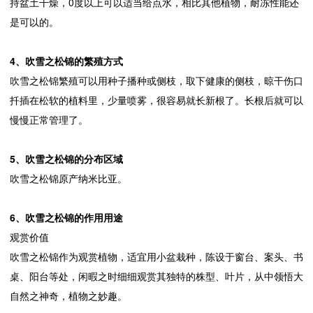
持盆土干燥，0度以上可以适当给点水，相比其他植物，耐冻性能还
是可以的。
4、吹雪之松锦的繁殖方式
吹雪之松锦繁殖可以用种子播种或侧枝，取下健康的侧枝，晾干伤口
扦插在松软的植料里，少量喷雾，很容易就长新根了。长根后就可以
慢慢正常管理了。
5、吹雪之松锦的分布区域
吹雪之松锦原产纳米比亚。
6、吹雪之松锦的作用用途
观赏价值
吹雪之松锦作为观赏植物，适宜用小盆栽种，陈设于窗台、案头、书
桌、阳台等处，闲暇之时细细观赏其独特的株型、叶片，从中领悟大
自然之神奇，植物之妙趣。