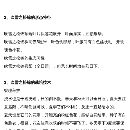
2、吹雪之松锦的形态特征
吹雪之松锦顶端叶片似莲花展开，叶面厚实，五彩雍华。
吹雪之松锦株高仅5厘米，叶色倒卵形，叶腋间有白色丝状毛，开玫
瑰色小花。
吹雪之松锦的生态习性
吹雪之松锦喜阳（全日照），但忌长时间放在烈日下。
3、吹雪之松锦的栽培技术
管理养护
浇水也是干透浇透，长的倒不慢。春天和秋天可以全日照，夏天要注
意遮阳，不晒伤就可以，夏季它们不休眠，反正一直是给水的。
夏天也是它们的花期，开漂亮的粉红色花，能够自花结果。种子有白
色胞衣，很轻，花友注意收获的时候不要飞了。冬天零下3度就要保