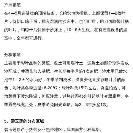
扦插繁殖
在4—5月选健壮的顶端枝条，长约5cm为插穗，上部保留1—2枚叶
片，待切口晾干后，插入湿润的沙床中。也可叶插，用刀切取带叶柄
的叶片，稍晾干后斜插于沙床上，10-15天生根。在有控温设备的温
室中，全年都可进行。
分株繁殖
主要用于彩叶品种的繁殖。盆土可用腐叶土、泥炭土加部分珍珠岩或
沙配成，并适量加入基肥。生长期每半月施1次追肥，浇水用已放水
池中1—2天的水为好，冬季节制浇水。温度变化直接影响叶片的颜
色，彩叶类冬季适温18-20℃；绿叶种为15℃左右。炎夏怕热，可
放荫棚下喷水降温，但应注意，过热过湿都会引起茎叶变黑腐烂。冬
季置光线充足处，夏季避免阳光直晒。每2—3年换盆1次。
5、碧玉莲的分布区域
碧玉莲原产于热带及亚热带地区，我国南方引种栽培。