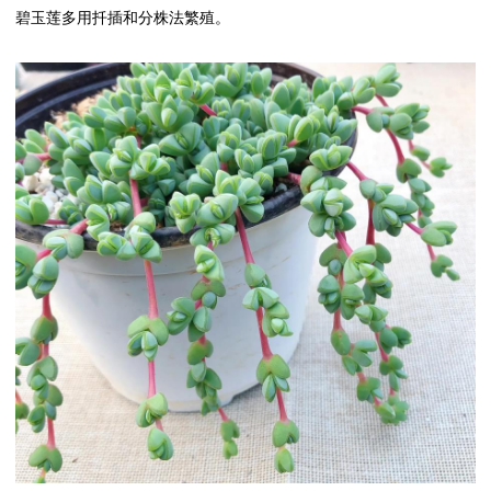
碧玉莲多用扦插和分株法繁殖。