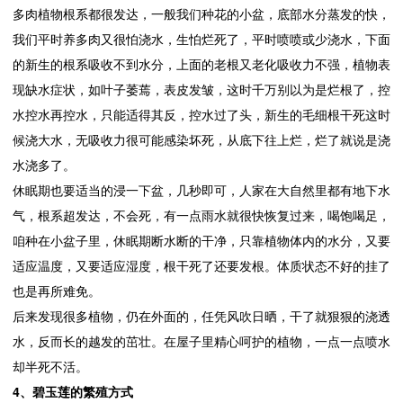
多肉植物根系都很发达，一般我们种花的小盆，底部水分蒸发的快，
我们平时养多肉又很怕浇水，生怕烂死了，平时喷喷或少浇水，下面
的新生的根系吸收不到水分，上面的老根又老化吸收力不强，植物表
现缺水症状，如叶子萎蔫，表皮发皱，这时千万别以为是烂根了，控
水控水再控水，只能适得其反，控水过了头，新生的毛细根干死这时
候浇大水，无吸收力很可能感染坏死，从底下往上烂，烂了就说是浇
水浇多了。
休眠期也要适当的浸一下盆，几秒即可，人家在大自然里都有地下水
气，根系超发达，不会死，有一点雨水就很快恢复过来，喝饱喝足，
咱种在小盆子里，休眠期断水断的干净，只靠植物体内的水分，又要
适应温度，又要适应湿度，根干死了还要发根。体质状态不好的挂了
也是再所难免。
后来发现很多植物，仍在外面的，任凭风吹日晒，干了就狠狠的浇透
水，反而长的越发的茁壮。在屋子里精心呵护的植物，一点一点喷水
却半死不活。
4、碧玉莲的繁殖方式