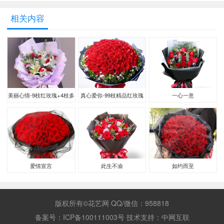
相关内容
美丽心情-9枝红玫瑰+4枝多
真心爱你-99枝精品红玫瑰
一心一意
头白百合
爱情宣言
此生不渝
如约而至
版权所有©花艺网 QQ/微信：958818
备案号：
ICP备100111003号
技术支持：
中网互联