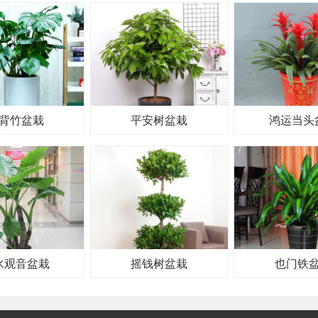
背竹盆栽
平安树盆栽
鸿运当头
水观音盆栽
摇钱树盆栽
也门铁