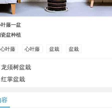
心叶藤一盆
陶瓷盆种植
心叶藤
心叶藤
盆栽
盆栽
龙须树盆栽
：
红掌盆栽
：
内容